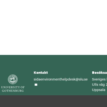
Kontakt
Besöksa
sidaenvironmenthelpdesk@slu.se
Sveriges 
Ulls väg 
Uppsala
Wexsus
Göteborgs